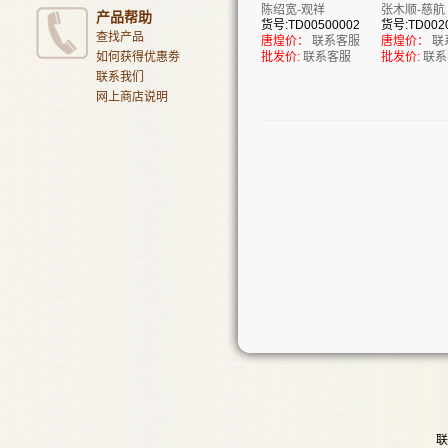
陈绍宽-观祥
张木顺-慈航
产品帮助
货号:TD00500002
货号:TD002
查找产品
唐煌价：
联系客服
唐煌价：
联
如何获得优惠劵
批发价:
联系客服
批发价:
联系
联系我们
网上商店说明
联