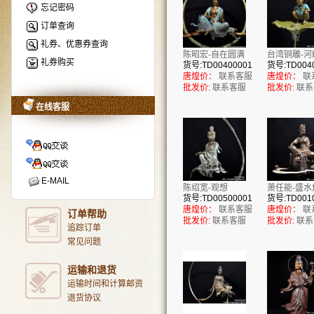
忘记密码
订单查询
礼券、优惠券查询
陈昭宏-自在圆满
台湾铜雕-河
礼券购买
货号:TD00400001
货号:TD004
唐煌价：
联系客服
唐煌价：
联
批发价:
联系客服
批发价:
联系
在线客服
E-MAIL
陈绍宽-观想
萧任能-盛水
货号:TD00500001
货号:TD001
唐煌价：
联系客服
唐煌价：
联
订单帮助
批发价:
联系客服
批发价:
联系
追踪订单
常见问题
运输和退货
运输时间和计算邮资
退货协议