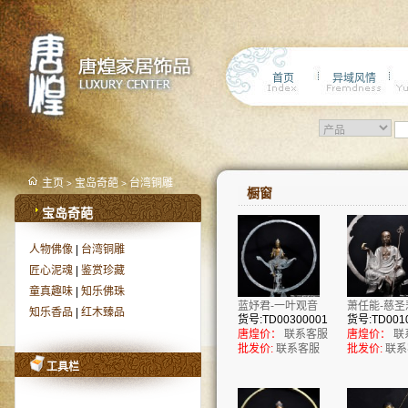
首页
异域风情
主页
宝岛奇葩
台湾铜雕
>
>
橱窗
宝岛奇葩
人物佛像
|
台湾铜雕
匠心泥魂
|
鉴赏珍藏
童真趣味
|
知乐佛珠
蓝妤君-一叶观音
萧任能-慈圣
知乐香品
|
红木臻品
货号:TD00300001
货号:TD001
唐煌价：
联系客服
唐煌价：
联
批发价:
联系客服
批发价:
联系
工具栏