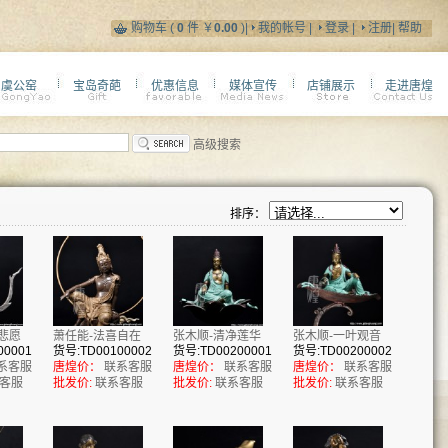
购物车
(
0
件 ￥
0.00
)|
我的帐号
|
登录
|
注册
|
帮助
虞公窑
宝岛奇葩
优惠信息
媒体宣传
店铺展示
走进唐煌
高级搜索
排序：
悲愿
萧任能-法喜自在
张木顺-清净莲华
张木顺-一叶观音
00001
货号:TD00100002
货号:TD00200001
货号:TD00200002
系客服
唐煌价：
联系客服
唐煌价：
联系客服
唐煌价：
联系客服
客服
批发价:
联系客服
批发价:
联系客服
批发价:
联系客服