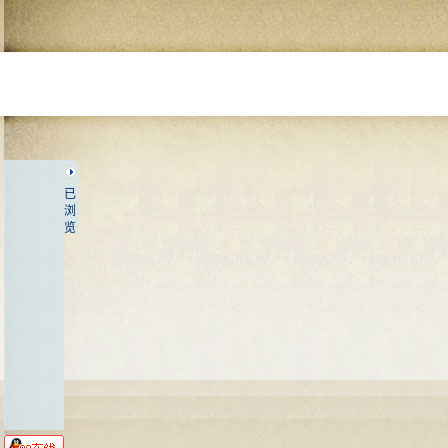
已
浏
览