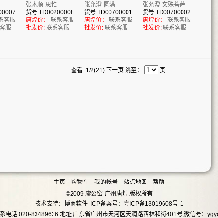
张木顺-思惟
张允澄-圆满
张允澄-文殊菩萨
00007
货号:TD00200008
货号:TD00700001
货号:TD00700002
系客服
唐煌价：
联系客服
唐煌价：
联系客服
唐煌价：
联系客服
客服
批发价:
联系客服
批发价:
联系客服
批发价:
联系客服
查看: 1/2(21)
下一页
跳至：
页
主页
购物车
我的帐号
站点地图
帮助
©2009 虞公窑-广州唐煌 版权所有
技术支持：
博商软件
ICP备案号：粤ICP备13019608号-1
系电话:020-83489636 地址:广东省广州市天河区天润路西林和街401号,微信号：ygyc