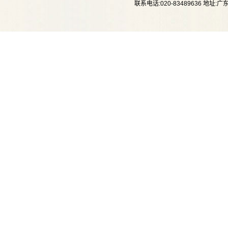
联系电话:020-83489636 地址
1976
年：
跟配釉大
1978
年：
修业于广
1979
年～
1988
年：
石湾美术
1989
年至今：
和曾鹏等
参展
1984
年：
在广东省民间工艺馆