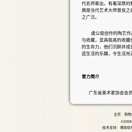
代名师辈出，有着深厚的
俩是当代艺术大师曾良之
之广泛。
虞公窑创作的陶艺作
与收藏，显具极高的收藏
的生命力，他们沉醉并成
造生活的乐趣，令生活充
曾力简介
广东省美术家协会会员
1950
年：
出生于广
主页
购物
©20
技术支持：
博商软
1974
年：
进佛山石