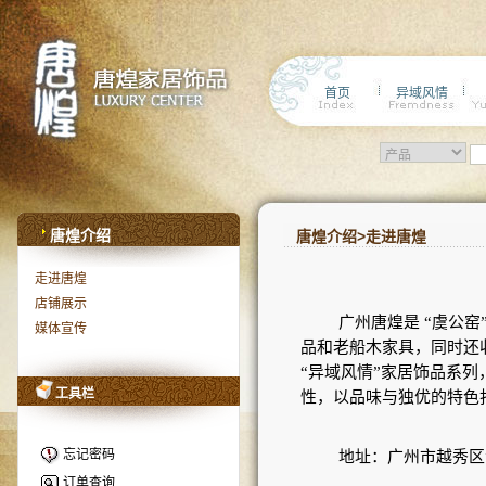
首页
异域风情
唐煌介绍
唐煌介绍>走进唐煌
走进唐煌
店铺展示
广州唐煌是
“虞公窑
媒体宣传
品和老船木家具，同时还
“异域风情”家居饰品系
工具栏
性，以品味与独优的特色
忘记密码
地址：广州市越秀区
订单查询