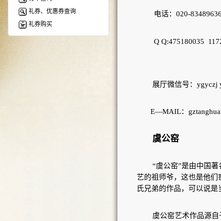
礼券、优惠券查询
电话：
020-834896
礼券购买
Q Q:475180035 11
展厅微信号：
ygyczj
E—MAIL
：
gztanghu
虞公窑
“虞公窑”是由中国
艺的祖师爷，这也是他们
氏兄弟的作品，可以说是
虞公窑艺术作品源自