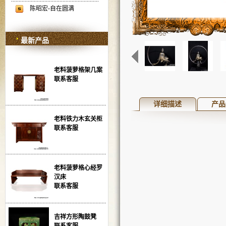
陈昭宏-自在圆满
最新产品
老料菠萝格架几案
联系客服
详细描述
产品
老料铁力木玄关柜
联系客服
老料菠萝格心经罗
汉床
联系客服
吉祥方形陶鼓凳