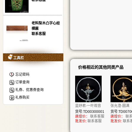
联系客服
老料梨木凸字心经
横匾
联系客服
工具栏
价格相近的其他同类产品
忘记密码
订单查询
礼券、优惠券查询
礼券购买
蓝妤君-一叶观音
张允澄-圆满
货号:TD00300001
货号:TD0070
唐煌价：
联系客服
唐煌价：
联
批发价:
联系客服
批发价:
联系