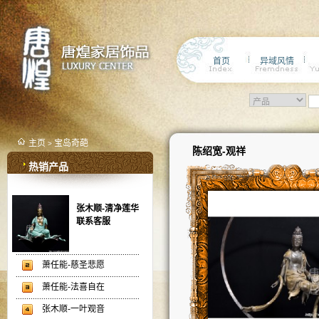
首页
异域风情
主页
宝岛奇葩
>
陈绍宽-观祥
热销产品
张木顺-清净莲华
联系客服
萧任能-慈圣悲愿
萧任能-法喜自在
张木顺-一叶观音