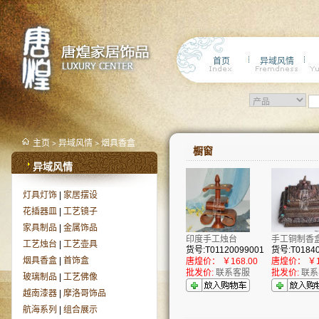
首页
异域风情
主页
异域风情
烟具香盒
>
>
橱窗
异域风情
灯具灯饰
|
家居摆设
花插器皿
|
工艺镜子
家具制品
|
金属饰品
印度手工烛台
手工铜制香
工艺烛台
|
工艺壶具
货号:T01120099001
烟具香盒
|
首饰盒
唐煌价：
￥168.00
唐煌价：
￥1
批发价:
联系客服
批发价:
联系
玻璃制品
|
工艺佛像
越南漆器
|
摩洛哥饰品
航海系列
|
组合展示