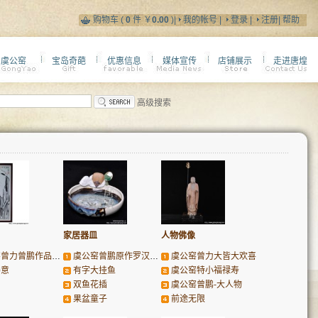
购物车
(
0
件 ￥
0.00
)|
我的帐号
|
登录
|
注册
|
帮助
虞公窑
宝岛奇葩
优惠信息
媒体宣传
店铺展示
走进唐煌
高级搜索
家居器皿
人物佛像
力曾鹏作品集《匠器》
虞公窑曾鹏原作罗汉碟瓶
虞公窑曾力大皆大欢喜
得意
有字大挂鱼
虞公窑特小福禄寿
双鱼花插
虞公窑曾鹏-大人物
果盆童子
前途无限