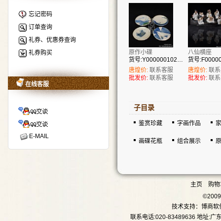
忘记密码
订单查询
礼券、优惠券查询
原作小碟
八仙横座
礼券购买
货号:Y00000010243
唐煌价:
联系客服
唐煌价:
联系
批发价:
联系客服
批发价:
联系
在线客服
子目录
鉴赏珍藏
字画作品
E-MAIL
画碟花瓶
组合展示
主页
购物
©20
技术支持：
博商软
联系电话:020-83489636 地址