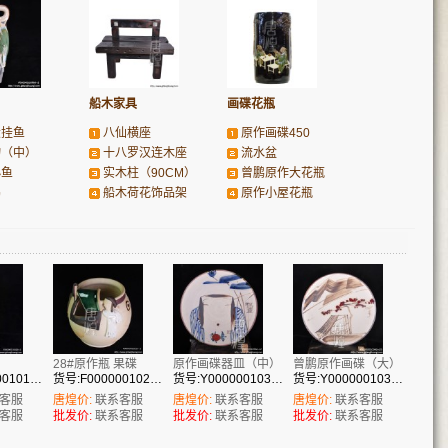
船木家具
画碟花瓶
大挂鱼
八仙横座
原作画碟450
物（中）
十八罗汉连木座
流水盆
小鱼
实木柱（90CM）
曾鹏原作大花瓶
鸡
船木荷花饰品架
原作小屋花瓶
28#原作瓶 果碟
原作画碟器皿（中）
曾鹏原作画碟（大）
货号:F00000010122
货号:F00000010213
货号:Y00000010342
货号:Y00000010341
客服
唐煌价:
联系客服
唐煌价:
联系客服
唐煌价:
联系客服
客服
批发价:
联系客服
批发价:
联系客服
批发价:
联系客服