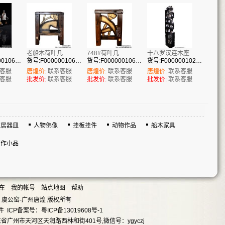
老船木荷叶几
748#荷叶几
十八罗汉连木座
货号:F00000010618
货号:F00000010648
货号:F00000010656
货号:F00000010229
客服
唐煌价:
联系客服
唐煌价:
联系客服
唐煌价:
联系客服
客服
批发价:
联系客服
批发价:
联系客服
批发价:
联系客服
家居器皿
人物佛像
挂板挂件
动物作品
船木家具
原作小品
车
我的帐号
站点地图
帮助
09 虞公窑-广州唐煌 版权所有
件
ICP备案号：粤ICP备13019608号-1
:广东省广州市天河区天润路西林和街401号,微信号：ygyczj