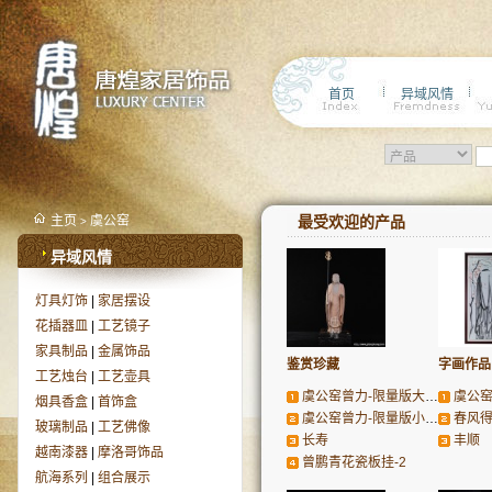
首页
异域风情
主页
虞公窑
最受欢迎的产品
>
异域风情
灯具灯饰
|
家居摆设
花插器皿
|
工艺镜子
家具制品
|
金属饰品
鉴赏珍藏
字画作品
工艺烛台
|
工艺壶具
虞公窑曾力-限量版大地藏
虞公窑曾
烟具香盒
|
首饰盒
虞公窑曾力-限量版小地藏
春风
玻璃制品
|
工艺佛像
长寿
丰顺
越南漆器
|
摩洛哥饰品
曾鹏青花瓷板挂-2
航海系列
|
组合展示