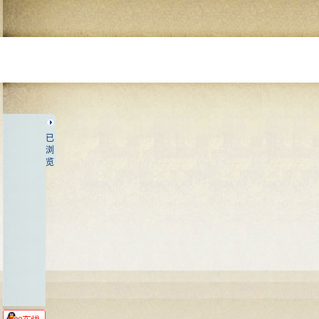
已
浏
览