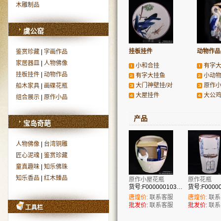
木雕制品
虞公窑
挂板挂件
动物作品
鉴赏珍藏
|
字画作品
家居器皿
|
人物佛像
小和合挂
有字
挂板挂件
|
动物作品
有字大挂鱼
小动
大门神壁挂/对
原作
船木家具
|
画碟花瓶
大屋挂件
大公
组合展示
|
原作小品
产品
宝岛奇葩
人物佛像
|
台湾铜雕
匠心泥魂
|
鉴赏珍藏
童真趣味
|
知乐佛珠
知乐香品
|
红木臻品
原作小屋花瓶
原作花瓶
货号:F00000010394
唐煌价:
联系客服
唐煌价:
联系
批发价:
联系客服
批发价:
联系
工具栏