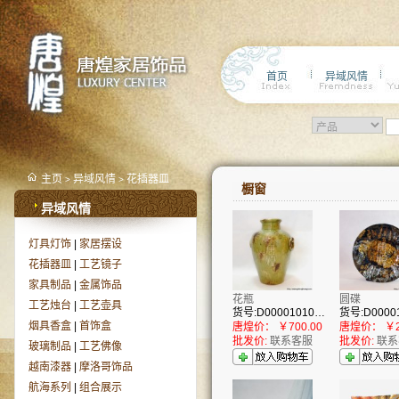
首页
异域风情
主页
异域风情
花插器皿
>
>
橱窗
异域风情
灯具灯饰
|
家居摆设
花插器皿
|
工艺镜子
家具制品
|
金属饰品
花瓶
圆碟
工艺烛台
|
工艺壶具
货号:D00001010296
烟具香盒
|
首饰盒
唐煌价：
￥700.00
唐煌价：
￥2
批发价:
联系客服
批发价:
联系
玻璃制品
|
工艺佛像
越南漆器
|
摩洛哥饰品
航海系列
|
组合展示