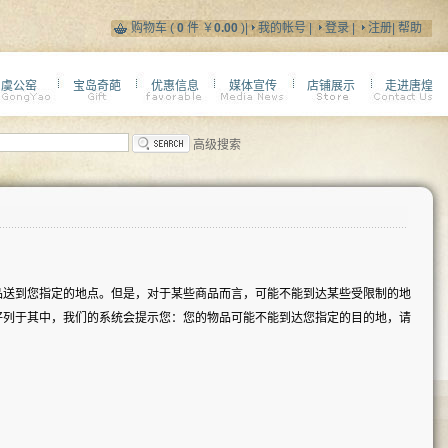
购物车
(
0
件 ￥
0.00
)|
我的帐号
|
登录
|
注册
|
帮助
虞公窑
宝岛奇葩
优惠信息
媒体宣传
店铺展示
走进唐煌
高级搜索
品送到您指定的地点。但是，对于某些商品而言，可能不能到达某些受限制的地
好列于其中，我们的系统会提示您：您的物品可能不能到达您指定的目的地，请