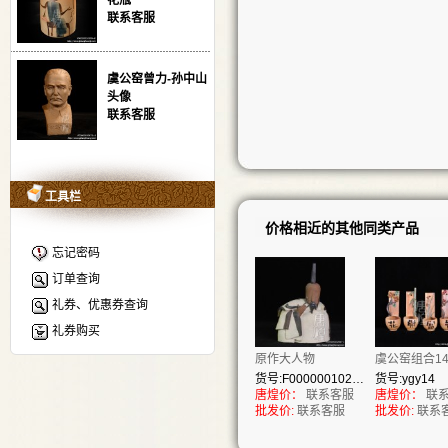
花瓶
联系客服
虞公窑曾力-孙中山
头像
联系客服
工具栏
价格相近的其他同类产品
忘记密码
订单查询
礼券、优惠券查询
礼券购买
原作大人物
虞公窑组合1
货号:F00000010284
货号:ygy14
唐煌价：
联系客服
唐煌价：
联
批发价:
联系客服
批发价:
联系