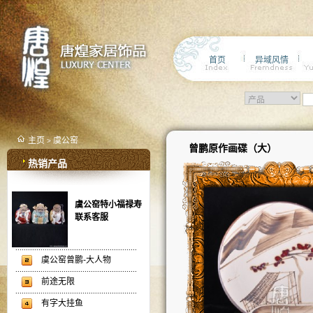
首页
异域风情
主页
虞公窑
>
曾鹏原作画碟（大）
热销产品
虞公窑特小福禄寿
联系客服
虞公窑曾鹏-大人物
前途无限
有字大挂鱼