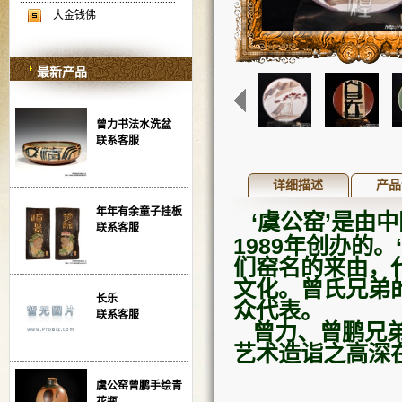
大金钱佛
最新产品
曾力书法水洗盆
联系客服
详细描述
产品
年年有余童子挂板
‘虞公窑’是由
联系客服
1989年创办的
们窑名的来由，
文化。曾氏兄弟
长乐
众代表。
联系客服
曾力、曾鹏兄弟
艺术造诣之高深
虞公窑曾鹏手绘青