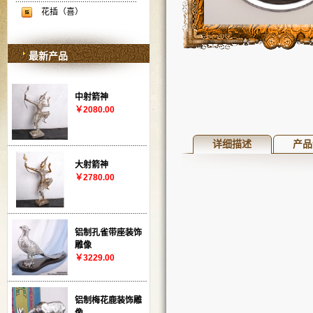
花插（喜）
最新产品
中射箭神
￥2080.00
详细描述
产品
大射箭神
￥2780.00
铝制孔雀带座装饰
雕像
￥3229.00
铝制梅花鹿装饰雕