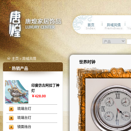
首页
异域风情
主页
异域风情
>
世界时钟
热销产品
印度仿古阿拉丁神
灯
￥428.00
琉璃台灯
琉璃台灯
镜面烛台