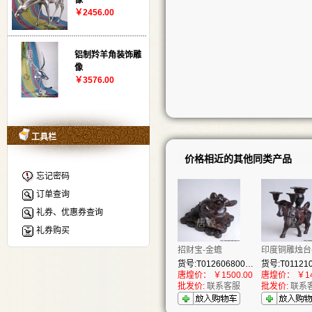
像
￥2456.00
铝制羚羊角装饰雕
像
￥3576.00
工具栏
价格相近的其他同类产品
忘记密码
订单查询
礼券、优惠券查询
礼券购买
招财宝-金蟾
印度铜雕烛台(
货号:T01260680001
货号:T01121
唐煌价：
￥1500.00
唐煌价：
￥14
批发价:
联系客服
批发价:
联系