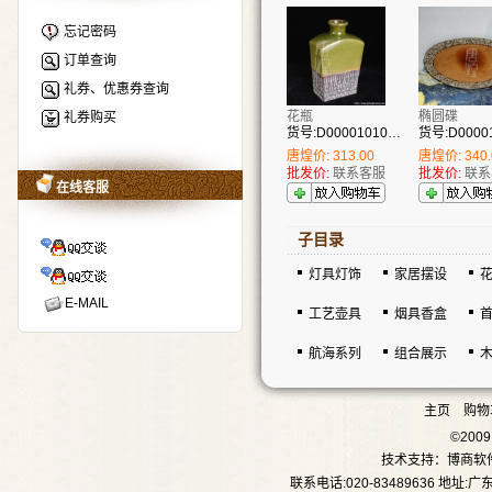
忘记密码
订单查询
礼券、优惠券查询
花瓶
椭圆碟
礼券购买
货号:D00001010008
唐煌价: 313.00
唐煌价: 340.
批发价:
联系客服
批发价:
联系
在线客服
子目录
灯具灯饰
家居摆设
E-MAIL
工艺壶具
烟具香盒
航海系列
组合展示
主页
购物
©20
技术支持：
博商软
联系电话:020-83489636 地址