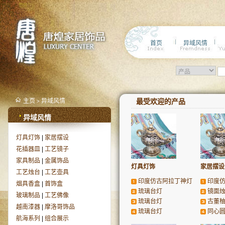
首页
异域风情
主页
异域风情
最受欢迎的产品
>
异域风情
灯具灯饰
|
家居摆设
花插器皿
|
工艺镜子
家具制品
|
金属饰品
灯具灯饰
家居摆设
工艺烛台
|
工艺壶具
印度仿古阿拉丁神灯
印度
烟具香盒
|
首饰盒
琉璃台灯
镜面
玻璃制品
|
工艺佛像
琉璃台灯
古董柚
越南漆器
|
摩洛哥饰品
琉璃台灯
同心
航海系列
|
组合展示