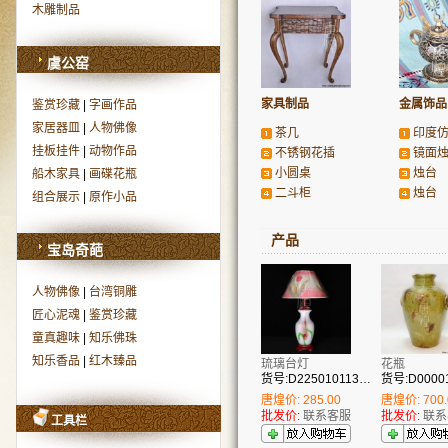
木雕制品
虞公窑
家具制品
金属饰品
鉴赏珍藏
|
字画作品
家居器皿
|
人物佛像
茶几
印度
挂板挂件
|
动物作品
不锈钢花插
镜面
小圆桌
烛台
船木家具
|
画碟花瓶
二斗柜
烛台
组合展示
|
原作小品
产品
宝岛奇葩
人物佛像
|
台湾铜雕
匠心泥魂
|
鉴赏珍藏
童真趣味
|
知乐佛珠
知乐香品
|
红木臻品
琉璃台灯
花瓶
货号:D22501011344
唐煌价: 285.00
唐煌价: 700.
批发价:
联系客服
批发价:
联系
工具栏